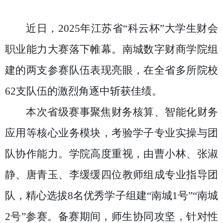
近日，
2025
年江苏省“科云杯”大学生财会
职业能力大赛落下帷幕。南城数字财商学院组
建的两支参赛队伍表现亮眼，在全省多所院校
62
支队伍的激烈角逐中斩获佳绩。
本次省级赛事聚焦财务核算、智能化财务
应用等核心业务模块，考验学子专业实操与团
队协作能力。学院高度重视，由曹小林、张淑
静、唐青玉、李缓缓四位教师组成专业指导团
队，精心选拔
8
名优秀学子组建“南城
1
号”“南城
2
号”参赛。备赛期间，师生协同攻坚，针对性