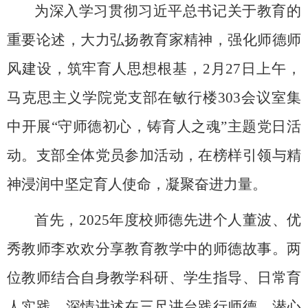
为深入学习贯彻习近平总书记关于教育的
重要论述，大力弘扬教育家精神，强化师德师
风建设，筑牢育人思想根基，
2月27日
上午
，
马克思主义学院党支部
在敏行楼
303会议室集
中开展
“守师德初心，铸育人之魂”
主题
党日活
动。
支部
全体党员参加活动，在榜样引领与精
神浸润中坚定育人使命，凝聚奋进力量。
首先
，
2025年度校师德先进个人
董波
、优
秀教师
李欢欢
分享教育教学中的师德故事。
两
位
教师结合自身教学科研、学生指导、日常育
人实践，深情讲述在三尺讲台践行师德、潜心