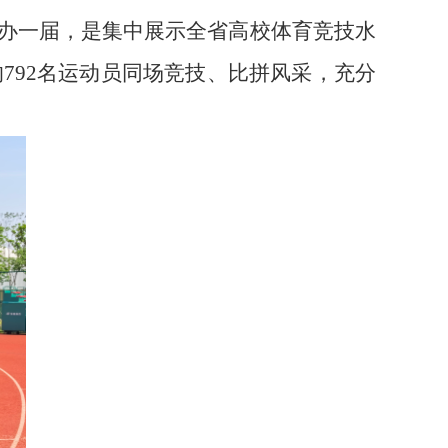
办一届，是集中展示全省高校体育竞技水
的
792
名运动员同场竞技、比拼风采，充分