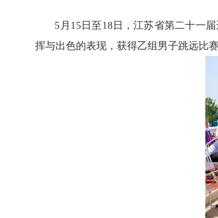
5
月
15
日至
18
日，江苏省第二十一届
挥与出色的表现，获得乙组男子跳远比