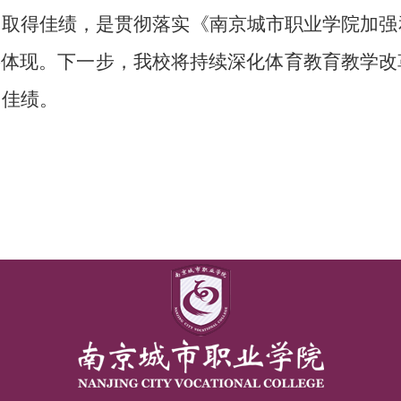
中取得佳绩，是贯彻落实《南京城市职业学院加强
要体现。下一步，我校将持续深化体育教育教学
创佳绩。