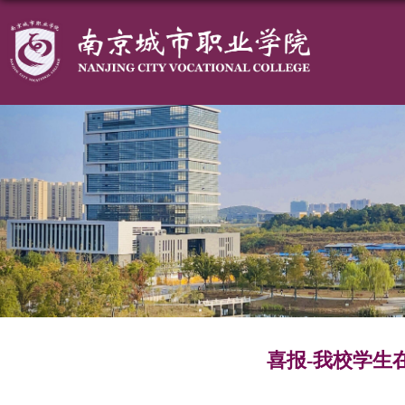
喜报-我校学生