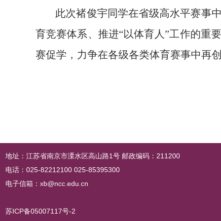
此次褚俊宇同学在省级高水平赛事
育竞赛体系、推进“以体育人”工作的重
赛促学，力争在各级各类体育赛事中再
地址：江苏省南京市溧水区高山路1号 邮政编码：211200
电话：025-82212100 025-85395300
电子信箱：xb@ncc.edu.cn
苏ICP备05007117号-2