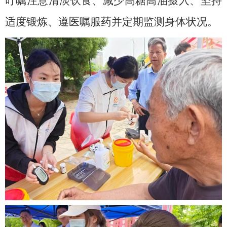
叮嘱注意清淡饮食、减少高糖高油摄入、坚持
适度锻炼、遵医嘱服药并定期监测身体状况。