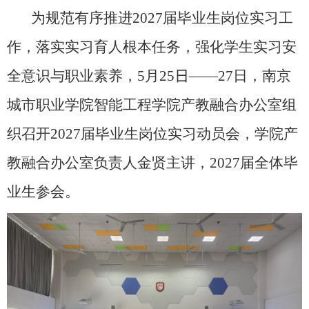
为规范有序推进
2027
届毕业生岗位实习工
作，落实实习育人根本任务，强化学生实习安
全意识与职业素养，
5
月
25
日
——
27
日，南京
城市职业学院智能工程学院产教融合办公室组
织召开
2027
届毕业生岗位实习动员会，学院产
教融合办公室负责人金贤主讲，
2027
届全体毕
业生参会。