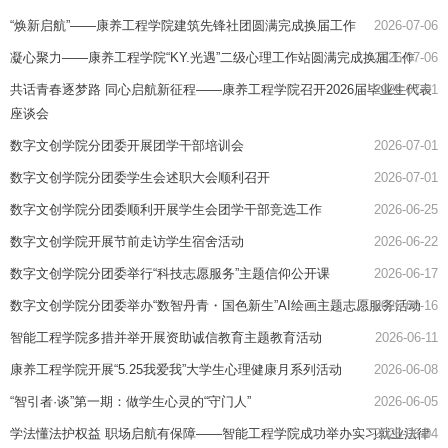
“焕新启航”——康养工程学院建筑先锋社团圆满完成换届工作
2026-07-06
凝心聚力——康养工程学院“KY.光遇”二级心理工作站圆满完成换届工作
2026-07-06
共话青春逐梦路 同心启航新征程——康养工程学院召开2026届毕业生代表
2026-07-01
座谈会
数字文创学院分团委开展团学干部培训会
2026-07-01
数字文创学院分团委学生会述职大会顺利召开
2026-07-01
数字文创学院分团委顺利开展学生会团学干部竞选工作
2026-06-25
数字文创学院开展节前走访学生宿舍活动
2026-06-22
数字文创学院分团委举行“科技志愿服务”主题信仰公开课
2026-06-17
数字文创学院分团委举办“数智丹青・国色新生”AI绘画主题志愿服务活动
2026-06-16
智能工程学院多措并举开展资助诚信教育主题教育活动
2026-06-11
康养工程学院开展“5.25我爱我”大学生心理健康月系列活动
2026-06-08
“智引者·谈”第一期：做学生心灵的“守门人”
2026-06-05
学法懂法护权益 职场启航有保障——智能工程学院成功举办实习就业法律
2026-06-04